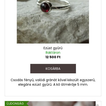
d
k
e
e
z
k
é
l
s
i
e
s
t
á
Ezüst gyűrű
j
Raktáron
12 500 Ft
a
KOSÁRBA
Csodás fényű, valódi gránát kővel készült egyszerű,
elegáns ezüst gyűrű. A kő átmérője 5 mm.
ÚJDONSÁG
Kód:
69