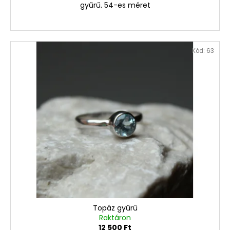
gyűrű. 54-es méret
Kód:
63
Topáz gyűrű
Raktáron
12 500 Ft