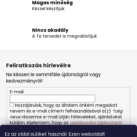
Magas minőség
t
Kézzel készítjük
á
s
e
l
Nincs akadály
A Te tervedet is megvalósítjuk
e
m
e
L
i
á
Feliratkozás hírlevélre
b
Ne késsen le semmiféle újdonságról vagy
l
kedvezményről!
é
E-mail
c
Hozzájárulok, hogy az általam önként megadott
nevem és e-mail címem felhasználásával a(z)
*cég
neve
részemre e-mail útján hírleveleket, ajánlatokat
küldjön. Kijelentem, hogy az
adatkezelési tájékoztatót
elolvastam. Megértettem, hogy a hozzájárulásom
Ez az oldal sütiket használ. Ezen weboldalt
bármikor visszavonhatom.