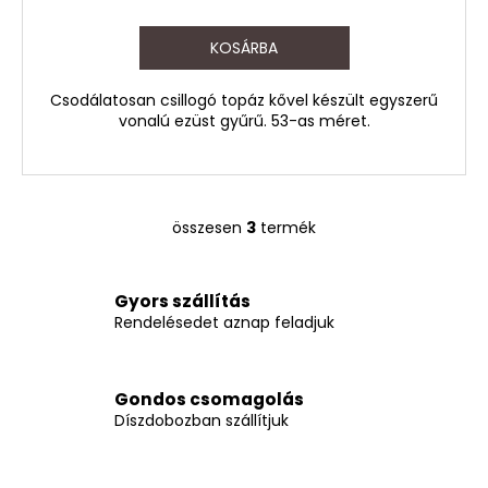
KOSÁRBA
Csodálatosan csillogó topáz kővel készült egyszerű
vonalú ezüst gyűrű. 53-as méret.
összesen
3
termék
L
i
s
Gyors szállítás
t
Rendelésedet aznap feladjuk
a
i
r
Gondos csomagolás
á
Díszdobozban szállítjuk
n
y
í