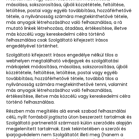
másolása, sokszorosítása, újbóli közzététele, feltöltése,
letöltése, postai vagy egyéb továbbítása, hozzáférhetővé
tétele, a nyilvánosság számára megtekinthetővé tétele,
más anyagok létrehozásához való felhasználása, a rá
mutató linkek létrehozása, átadása, értékesítése, illetve
más közcélú vagy kereskedelmi célra történő
felhasználása csak Szolgáltató kifejezett írásos
engedélyével történhet.
Szolgáltató kifejezett írásos engedélye nélkül tilos a
webhelyen megtalálható védjegyek és szolgáltatási
márkajelek módosítása, másolása, sokszorosítása, újbóli
közzététele, feltöltése, letöltése, postai vagy egyéb
továbbítása, hozzáférhetővé tétele, továbbá tilos a
nyilvánosság számára megtekinthetővé tenni, valamint
más anyagok létrehozásához való felhasználása,
értékesítése, illetve más közcélú vagy kereskedelmi célra
történő felhasználása.
Részben más megítélés alá esnek szabad felhasználási
célú, nyílt forrásból jogtiszta úton beszerzett tartalmak és
Szolgáltató partnereitől származó külön szerződés alapján
megjelenített tartalmak. Ezek tekintetében a szerzői és
iparjogvédelem nem Szolgáltatót illeti meg (hanem a