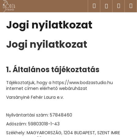
K
Ugrás
Keresés
Kosá
M
Bejelent
a
o
fő
Vissza
Vissza
s
tartalomhoz
Jogi nyilatkozat
á
M
r
i
Jogi nyilatkozat
t
k
e
1. Általános tájékoztatás
r
e
Tájékoztatjuk, hogy a https://www.bodzastudio.hu
s
internet címen elérhető webáruházat
?
Varsányiné Fehér Laura e.v.
Nyilvántartási szám: 57848460
Adószám: 59803018-1-43
KERESÉS
Székhely: MAGYARORSZÁG, 1204 BUDAPEST, SZENT IMRE