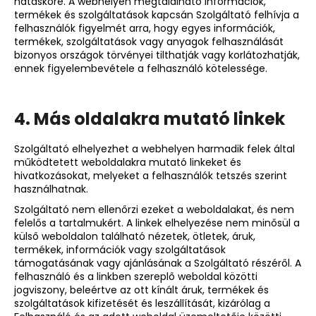
hatásköre. A webhelyen megtalálható információk,
termékek és szolgáltatások kapcsán Szolgáltató felhívja a
felhasználók figyelmét arra, hogy egyes információk,
termékek, szolgáltatások vagy anyagok felhasználását
bizonyos országok törvényei tilthatják vagy korlátozhatják,
ennek figyelembevétele a felhasználó kötelessége.
4. Más oldalakra mutató linkek
Szolgáltató elhelyezhet a webhelyen harmadik felek által
működtetett weboldalakra mutató linkeket és
hivatkozásokat, melyeket a felhasználók tetszés szerint
használhatnak.
Szolgáltató nem ellenőrzi ezeket a weboldalakat, és nem
felelős a tartalmukért. A linkek elhelyezése nem minősül a
külső weboldalon található nézetek, ötletek, áruk,
termékek, információk vagy szolgáltatások
támogatásának vagy ajánlásának a Szolgáltató részéről. A
felhasználó és a linkben szereplő weboldal közötti
jogviszony, beleértve az ott kínált áruk, termékek és
szolgáltatások kifizetését és leszállítását, kizárólag a