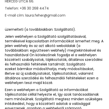
HERCEG UTCA 66.
Telefon: +36 30 268 4474
E-mail cím:
laura.feher@gmail.com
üzemelteti (a továbbiakban: Szolgáltató).
Jelen webhelyen a Szolgáltató szolgáltatásaival,
termékeivel kapcsolatban információkat ismerhet meg. A
jelen webhely és az azt alkotó weboldalak (a
továbbiakban: együttesen webhely) megtekintésével és
használatával Ön kötelezőnek fogadja el a webhelyen
közzétett szabályzatok, tájékoztatók, általános szerződési
és felhasználói feltételek tartalmát. Szolgáltató
ezeket bármikor módosíthatja, mely módosításokat,
illetve az új szabályzatokat, tájékoztatókat, valamint
általános szerződési és felhasználói feltételeket ezen a
webhelyen teszi majd közzé.
Ezen a webhelyen a Szolgáltató az információkat
tájékoztatási céllal helyezte el, így azok tanácsadásnak
nem minősülnek. Szolgáltató megtesz minden szükséges
intézkedést, hogy a közzétett adatok a valósággal
egyezzenek, azonban a webhelyről származó