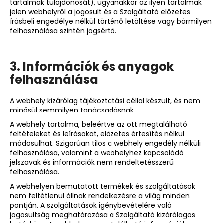
tartalmak tulajdonosát), ugyanakkor az ilyen tartalmak
jelen webhelyről a jogosult és a Szolgáltató előzetes
írásbeli engedélye nélkül történő letöltése vagy bármilyen
felhasználása szintén jogsértő.
3. Információk és anyagok
felhasználása
A webhely kizárólag tájékoztatási céllal készült, és nem
minősül semmilyen tanácsadásnak.
A webhely tartalma, beleértve az ott megtalálható
feltételeket és leírásokat, előzetes értesítés nélkül
módosulhat. Szigorúan tilos a webhely engedély nélküli
felhasználása, valamint a webhelyhez kapcsolódó
jelszavak és információk nem rendeltetésszerű
felhasználása.
A webhelyen bemutatott termékek és szolgáltatások
nem feltétlenül állnak rendelkezésre a világ minden
pontján. A szolgáltatások igénybevételére való
jogosultság meghatározása a Szolgáltató kizárólagos