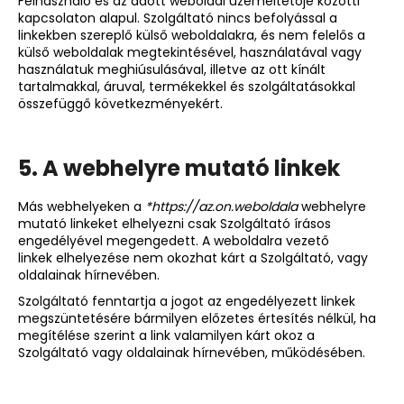
Felhasználó és az adott weboldal üzemeltetője közötti
kapcsolaton alapul. Szolgáltató nincs befolyással a
linkekben szereplő külső weboldalakra, és nem felelős a
külső weboldalak megtekintésével, használatával vagy
használatuk meghiúsulásával, illetve az ott kínált
tartalmakkal, áruval, termékekkel és szolgáltatásokkal
összefüggő következményekért.
5. A
webhelyre mutató linkek
Más webhelyeken a
*https://az.on.weboldala
webhelyre
mutató linkeket elhelyezni csak Szolgáltató írásos
engedélyével megengedett. A weboldalra vezető
linkek elhelyezése nem okozhat kárt a Szolgáltató, vagy
oldalainak hírnevében.
Szolgáltató fenntartja a jogot az engedélyezett linkek
megszüntetésére bármilyen előzetes értesítés nélkül, ha
megítélése szerint a link valamilyen kárt okoz a
Szolgáltató vagy oldalainak hírnevében, működésében.