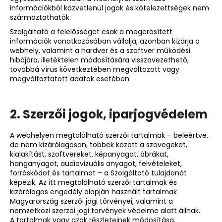
információkból közvetlenül jogok és kötelezettségek nem
származtathatók.
Szolgáltató a felelősséget csak a megerősített
információk vonatkozásában vállalja, azonban kizárja a
webhely, valamint a hardver és a szoftver működési
hibájára, illetéktelen módosítására visszavezethető,
továbbá vírus következtében megváltozott vagy
megváltoztatott adatok esetében.
2. Szerzői jogok, iparjogvédelem
A webhelyen megtalálható szerzői tartalmak – beleértve,
de nem kizárólagosan, többek között a szövegeket,
kialakítást, szoftvereket, képanyagot, ábrákat,
hanganyagot, audiovizuális anyagot, felvételeket,
forráskódot és tartalmat – a Szolgáltató tulajdonát
képezik. Az itt megtalálható szerzői tartalmak és
kizárólagos engedély alapján használt tartalmak
Magyarország szerzői jogi törvényei, valamint a
nemzetközi szerzői jogi törvények védelme alatt állnak.
A tartalmak vagy azok részleteinek módosítása,