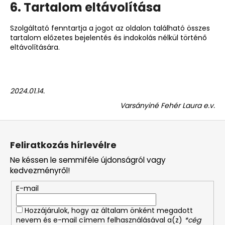
6. Tartalom eltávolítása
Szolgáltató fenntartja a jogot az oldalon található összes
tartalom előzetes bejelentés és indokolás nélkül történő
eltávolítására.
2024.01.14.
Varsányiné Fehér Laura e.v.
L
á
Feliratkozás hírlevélre
b
Ne késsen le semmiféle újdonságról vagy
l
kedvezményről!
é
E-mail
c
Hozzájárulok, hogy az általam önként megadott
nevem és e-mail címem felhasználásával a(z)
*cég